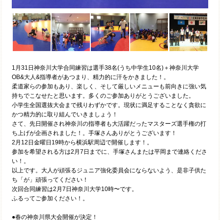
1月31日神奈川大学合同練習は選手38名(うち中学生10名)＋神奈川大学
OB&大人&指導者があつまり、精力的に汗をかきました！。
柔道家らの参加もあり、楽しく、そして厳しいメニューも前向きに強い気
持ちでこなせたと思います。多くのご参加ありがとうございました。
小学生全国選抜大会まで残りわずかです。現状に満足することなく貪欲に
かつ精力的に取り組んでいきましょう！
さて、先日開催され神奈川の指導者も大活躍だったマスターズ選手権の打
ち上げが企画されました！。手塚さんありがとうございます！
2月12日金曜日19時から横浜駅周辺で開催します！。
参加を希望される方は2月7日までに、手塚さんまたは平岡まで連絡くださ
い！。
以上です。大人が頑張るジュニア強化委員会にならないよう、是非子供た
ち「が」頑張ってください！
次回合同練習は2月7日神奈川大学10時〜です。
ふるってご参加ください！。
●春の神奈川県大会開催が決定！