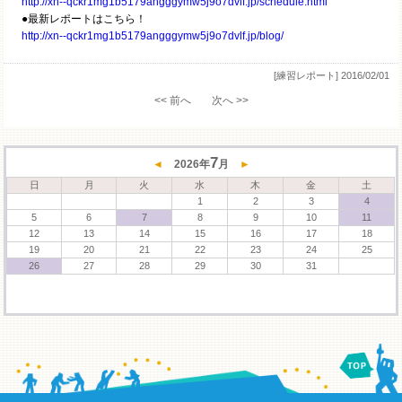
http://xn--qckr1mg1b5179angggymw5j9o7dvlf.jp/schedule.html
●最新レポートはこちら！
http://xn--qckr1mg1b5179angggymw5j9o7dvlf.jp/blog/
[練習レポート]
2016/02/01
<< 前へ
次へ >>
7
◄
2026
年
月
►
日
月
火
水
木
金
土
1
2
3
4
5
6
7
8
9
10
11
12
13
14
15
16
17
18
19
20
21
22
23
24
25
26
27
28
29
30
31