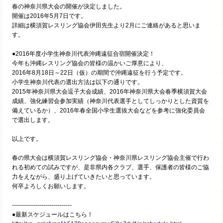
春の神奈川県大会の開催が決定しました。
開催は2016年5月7日です。
詳細は横須賀レスリング協会伊田先生より2月にご連絡があると思いま
す。
●2016年度小学生神奈川代表沖縄遠征合宿開催決定！
今年も沖縄レスリング協会の皆様の温かいご厚意により、
2016年8月18日～22日（仮）の期間で沖縄遠征を行う予定です。
小学生神奈川代表の選出方法は以下の通りです。
2015年神奈川県大会逗子大会成績、2016年神奈川県大会春季横須賀大会
成績、強化練習会参加実績（神奈川代表選手としてしっかりとした資質を
備えているか）、2016年春全国小学生選抜大会などを参考に強化委員会
で選出します。
以上です。
春の県大会は横須賀レスリング協会・神奈川県レスリング協会主催で行わ
れる初めての試みですが、是非県内各クラブ、選手、保護者の皆様のご協
力をえながら、盛り上げていきたいと思っています。
何卒よろしくお願いします。
------------------------------
●最新スケジュールはこちら！