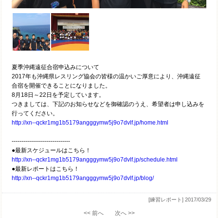
夏季沖縄遠征合宿申込みについて
2017年も沖縄県レスリング協会の皆様の温かいご厚意により、沖縄遠征
合宿を開催できることになりました。
8月18日～22日を予定しています。
つきましては、下記のお知らせなどを御確認のうえ、希望者は申し込みを
行ってください。
http://xn--qckr1mg1b5179angggymw5j9o7dvlf.jp/home.html
------------------------------
●最新スケジュールはこちら！
http://xn--qckr1mg1b5179angggymw5j9o7dvlf.jp/schedule.html
●最新レポートはこちら！
http://xn--qckr1mg1b5179angggymw5j9o7dvlf.jp/blog/
[練習レポート]
2017/03/29
<< 前へ
次へ >>