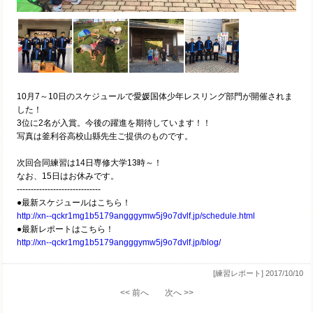
10月7～10日のスケジュールで愛媛国体少年レスリング部門が開催されま
した！
3位に2名が入賞。今後の躍進を期待しています！！
写真は釜利谷高校山縣先生ご提供のものです。
次回合同練習は14日専修大学13時～！
なお、15日はお休みです。
------------------------------
●最新スケジュールはこちら！
http://xn--qckr1mg1b5179angggymw5j9o7dvlf.jp/schedule.html
●最新レポートはこちら！
http://xn--qckr1mg1b5179angggymw5j9o7dvlf.jp/blog/
[練習レポート]
2017/10/10
<< 前へ
次へ >>