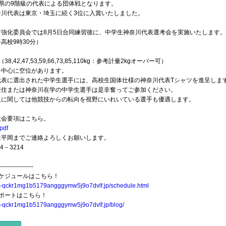
都県の9階級の代表による団体戦となります。
奈川代表は東京・埼玉に続く3位に入賞いたしました。
ア強化委員会では8月5日合同練習後に、中学生神奈川代表選考会を実施いたします。
高校9時30分）
38,42,47,53,59,66,73,85,110kg：参考計量2kgオーバー可）
を中心に空位があります。
代表に選出された中学生選手には、高校生国体仕様の神奈川代表Tシャツを進呈しま
在住または神奈川在学の中学生選手は是非奮ってご参加ください。
級に関しては他競技からの転向を視野にいれいている選手も優遇します。
大会要項はこちら。
pdf
は平岡までご連絡よろしくお願いします。
14－3214
-----------------
スケジュールはこちら！
xn--qckr1mg1b5179angggymw5j9o7dvlf.jp/schedule.html
レポートはこちら！
xn--qckr1mg1b5179angggymw5j9o7dvlf.jp/blog/