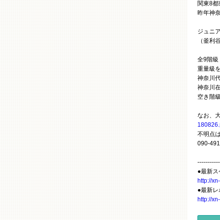
関東8
昨年神
ジュニ
（釜利谷
全9階級（
重量級
神奈川
神奈川
空き階
なお、
180826.
不明点
090-49
-----------
●最新
http://
●最新
http://