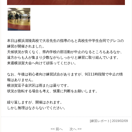
本日は横浜清陵高校で大谷先生の指導のもと高校生中学生合同でグレコの
練習が開催されました。
天候状況が良くなく、県内学校の部活動が中止のなるところもあるなか、
遠方からも人が集まり少数ながらしっかりと練習に取り組んでいます。
来週横須賀大会へ向けて頑張ってください。
なお、午後は初心者向け練習試合がありますが、9日11時段階で中止の情
報はありません。
横須賀逗子金沢区は雨または曇りです。
状況が急転する場合も考え、慎重に判断をお願いします。
繰り返しますが、開催はされます。
しかし無理はなさらないでください。
[練習レポート]
2019/02/09
<< 前へ
次へ >>