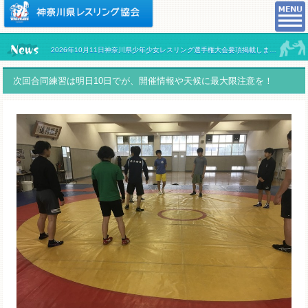
2026年10月11日神奈川県少年少女レスリング選手権大会要項掲載しました。
次回合同練習は明日10日でが、開催情報や天候に最大限注意を！