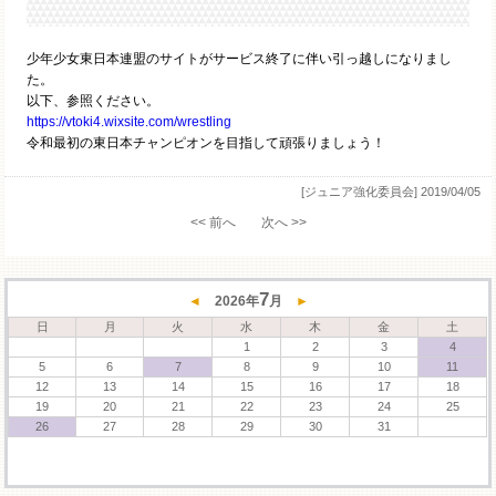
少年少女東日本連盟のサイトがサービス終了に伴い引っ越しになりまし
た。
以下、参照ください。
https://vtoki4.wixsite.com/wrestling
令和最初の東日本チャンピオンを目指して頑張りましょう！
[ジュニア強化委員会]
2019/04/05
<< 前へ
次へ >>
7
◄
2026
年
月
►
日
月
火
水
木
金
土
1
2
3
4
5
6
7
8
9
10
11
12
13
14
15
16
17
18
19
20
21
22
23
24
25
26
27
28
29
30
31