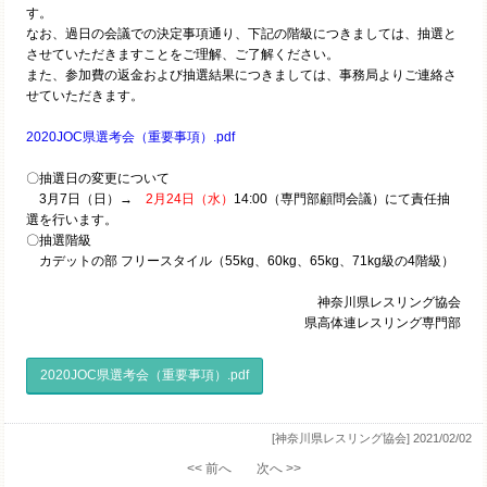
す。
なお、過日の会議での決定事項通り、下記の階級につきましては、抽選と
させていただきますことをご理解、ご了解ください。
また、参加費の返金および抽選結果につきましては、事務局よりご連絡さ
せていただきます。
2020JOC県選考会（重要事項）.pdf
〇抽選日の変更について
3月7日（日）→
2月24日（水）
14:00（専門部顧問会議）にて責任抽
選を行います。
〇抽選階級
カデットの部 フリースタイル（55kg、60kg、65kg、71kg級の4階級）
神奈川県レスリング協会
県高体連レスリング専門部
2020JOC県選考会（重要事項）.pdf
[神奈川県レスリング協会]
2021/02/02
<< 前へ
次へ >>