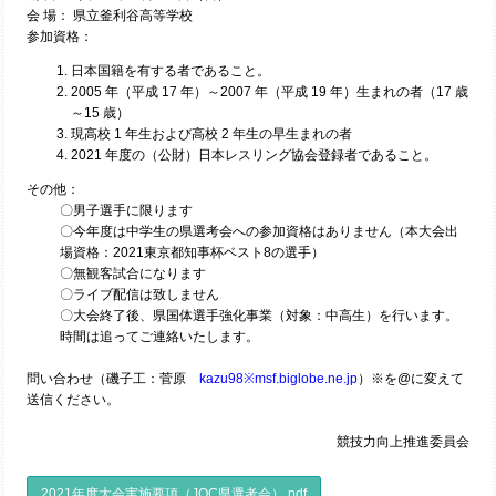
会 場： 県立釜利谷高等学校
参加資格：
日本国籍を有する者であること。
2005 年（平成 17 年）～2007 年（平成 19 年）生まれの者（17 歳
～15 歳）
現高校 1 年生および高校 2 年生の早生まれの者
2021 年度の（公財）日本レスリング協会登録者であること。
その他：
〇男子選手に限ります
〇今年度は中学生の県選考会への参加資格はありません（本大会出
場資格：2021東京都知事杯ベスト8の選手）
〇無観客試合になります
〇ライブ配信は致しません
〇大会終了後、県国体選手強化事業（対象：中高生）を行います。
時間は追ってご連絡いたします。
問い合わせ（磯子工：菅原
kazu98※msf.biglobe.ne.jp
）※を@に変えて
送信ください。
競技力向上推進委員会
2021年度大会実施要項（JOC県選考会）.pdf