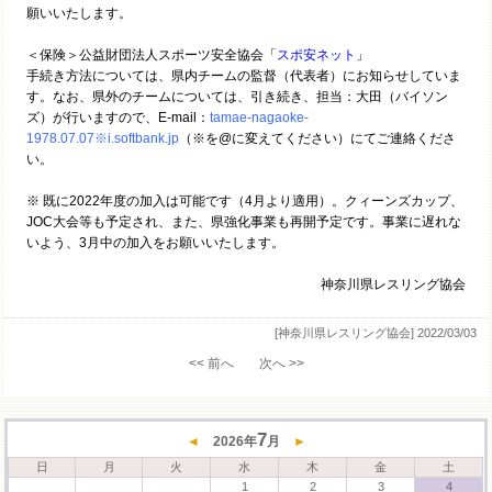
願いいたします。
＜保険＞公益財団法人スポーツ安全協会「
スポ安ネット
」
手続き方法については、県内チームの監督（代表者）にお知らせしていま
す。なお、県外のチームについては、引き続き、担当：大田（バイソン
ズ）が行いますので、E-mail：
tamae-nagaoke-
1978.07.07※i.softbank.jp
（※を@に変えてください）にてご連絡くださ
い。
※ 既に2022年度の加入は可能です（4月より適用）。クィーンズカップ、
JOC大会等も予定され、また、県強化事業も再開予定です。事業に遅れな
いよう、3月中の加入をお願いいたします。
神奈川県レスリング協会
[神奈川県レスリング協会]
2022/03/03
<< 前へ
次へ >>
7
◄
2026
年
月
►
日
月
火
水
木
金
土
1
2
3
4