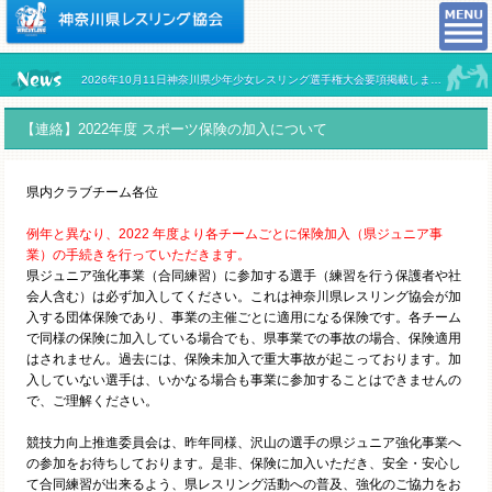
2026年10月11日神奈川県少年少女レスリング選手権大会要項掲載しました。
【連絡】2022年度 スポーツ保険の加入について
県内クラブチーム各位
例年と異なり、2022 年度より各チームごとに保険加入（県ジュニア事
業）の手続きを行っていただきます。
県ジュニア強化事業（合同練習）に参加する選手（練習を行う保護者や社
会人含む）は必ず加入してください。これは神奈川県レスリング協会が加
入する団体保険であり、事業の主催ごとに適用になる保険です。各チーム
で同様の保険に加入している場合でも、県事業での事故の場合、保険適用
はされません。過去には、保険未加入で重大事故が起こっております。加
入していない選手は、いかなる場合も事業に参加することはできませんの
で、ご理解ください。
競技力向上推進委員会は、昨年同様、沢山の選手の県ジュニア強化事業へ
の参加をお待ちしております。是非、保険に加入いただき、安全・安心し
て合同練習が出来るよう、県レスリング活動への普及、強化のご協力をお