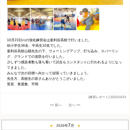
10月23日㈰の強化練習会は釜利谷高校で行いました。
幼小学生36名、中高生10名でした。
釜利谷高校山縣先生の下、ウォーミングアップ、打ち込み、スパーリン
グ、グランドでの攻防を行いました。
少しずつ感染者数も落ち着いて試合もコンスタントに行われるようになっ
てきました。
みんなで次の目標へ向かって頑張っていきましょう。
先生方、高校生の皆さんありがとうございました。
菅原、奥屋敷、平岡
[練習レポート]
2022/10/23
<< 前へ
次へ >>
7
◄
2026
年
月
►