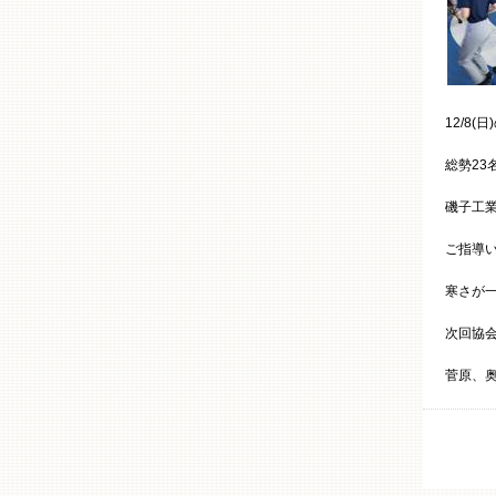
12/8
総勢23
磯子工
ご指導
寒さが
次回協会
菅原、