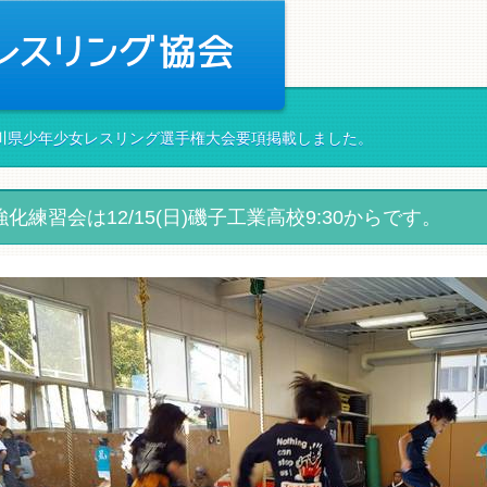
神奈川県少年少女レスリング選手権大会要項掲載しました。
化練習会は12/15(日)磯子工業高校9:30からです。