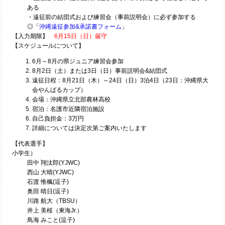
ある
・遠征前の結団式および練習会（事前説明会）に必ず参加する
◎「
沖縄遠征参加&承諾書フォーム
」
【入力期限】
6月15日（日）厳守
【スケジュールについて】
6月～8月の県ジュニア練習会参加
8月2日（土）または3日（日）事前説明会&結団式
遠征日程：8月21日（木）～24日（日）3泊4日（23日：沖縄県大
会やんばるカップ）
会場：沖縄県立北部農林高校
宿泊：名護市近隣宿泊施設
自己負担金：3万円
詳細については決定次第ご案内いたします
【代表選手】
小学生）
田中 翔汰郎(YJWC)
西山 大晴(YJWC)
石渡 惟楓(逗子)
奥田 晴日(逗子)
川路 航大（TBSU）
井上 美桜（東海Jr.）
鳥海 みこと(逗子)