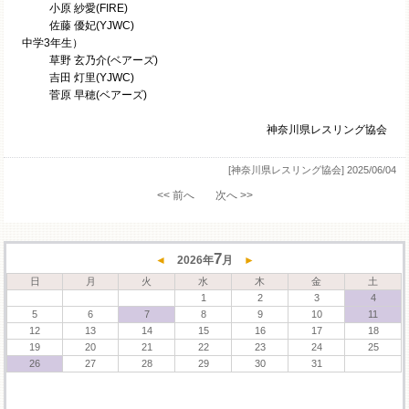
小原 紗愛(FIRE)
佐藤 優妃(YJWC)
中学3年生）
草野 玄乃介(ベアーズ)
吉田 灯里(YJWC)
菅原 早穂(ベアーズ)
神奈川県レスリング協会
[神奈川県レスリング協会]
2025/06/04
<< 前へ
次へ >>
7
◄
2026
年
月
►
日
月
火
水
木
金
土
1
2
3
4
5
6
7
8
9
10
11
12
13
14
15
16
17
18
19
20
21
22
23
24
25
26
27
28
29
30
31