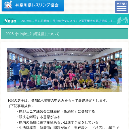
2026年10月11日神奈川県少年少女レスリング選手権大会要項掲載しました。
2025 小中学生沖縄遠征について
下記の選手は、参加&承諾書の申込みをもって最終決定とします。
（下記事項抜粋）
・県ジュニア練習会に継続的（断続的）に参加する
・競技を継続する意思がある
・県内の高校に進学希望あるいは進学予定をしている
・生活指導面、健康面に問題が無く、県代表として相応しい選手で