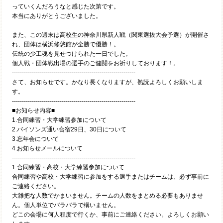
っていくんだろうなと感じた次第です。
本当にありがとうございました。
また、この週末は高校生の神奈川県新人戦（関東選抜大会予選）が開催さ
れ、団体は横浜修悠館が全勝で優勝！。
伝統の少工魂を見せつけられた一日でした。
個人戦・団体戦出場の選手のご健闘をお祈りしております！。
--------------------------------------------------------------
さて、お知らせです。かなり長くなりますが、熟読よろしくお願いしま
す。
--------------------------------------------------------------
■お知らせ内容
■
1.合同練習・大学練習参加について
2.
バイソンズ通い合宿
29日、30日について
3.忘年会について
4.お知らせメールについて
--------------------------------------------------------------
1.合同練習・高校・大学練習参加について
合同練習や高校・大学練習に参加をする選手またはチームは、必ず事前に
ご連絡ください。
大雑把な人数でかまいません。チームの人数をまとめる必要もありませ
ん。個人単位でバラバラで構いません。
どこの会場に何人程度で行くか、事前にご連絡ください。よろしくお願い