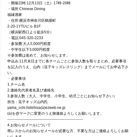
・開催日時:12月13日（土）17時-20時
・場所:Chinese Dining
福縁酒家
・住所:横浜市神奈川区鶴屋町
2-20-1YTUビル B1F
（横浜駅西口より徒歩5分）
・電話:045-320-2233
・参加費:大人5,000円程度
・中学生以下3,000円程度
※参加費は改めて、お知らせします。
申込み:11月末日までに各チームごとに参加人数を取りまとめ、必要事項
を記入のうえ、山内（逗子キッズレスリング）までメールにてお申込下さ
い。
・必要事項
1.チーム名
2.連絡先代表者名及び連絡先
3.参加人数（大人、中学生、小学生、幼児ごとにお知らせ下さい）
担当：逗子キッズ山内氏
yama_cchi.hidehisa(a)ezweb.ne.jp
(a)を@マークに変更のうえ御連絡よろしくお願いします。
--------------------------------------------------------------
4.お知らせメールについて
県レスからのお知らせメールが必要な方、不要な方はご連絡よろしくお願
いします。