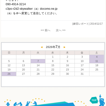
090-4914-3214
c3po-r2d2-skywalker（a）docomo.ne.jp
（a）を＠へ変更して送信してください。
[練習レポート]
2014/11/17
<< 前へ
次へ >>
7
◄
2026
年
月
►
日
月
火
水
木
金
土
1
2
3
4
5
6
7
8
9
10
11
12
13
14
15
16
17
18
19
20
21
22
23
24
25
26
27
28
29
30
31