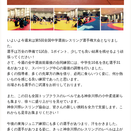
いよいよ今週末は第5回全国中学選抜レスリング選手権大会となりまし
た。
選手は万全の準備で1試合、1ポイント、少しでも良い結果を残せるよう頑
張ってください！
さて、今週の全中選抜前最後の合同練習には、中学生10名を含む選手31
名があつまり、スパーリング中心の最後の調整を行いました。
多くの指導者、多くの先輩方の胸を借り、必死に食らいつく姿に、何か熱
いものを感じる良い練習であったと思います。
出場される選手のご武運をお祈りしております。
また、この日も全国トップクラスのレベルである神奈川県の小中柔道家ら
も集まり、徐々に盛り上がりを見せています。
神奈川県レスリング協会は、皆さんの新しい挑戦を全力で支援します。こ
れからも是非お集まりください！
午後の東海ジュニア練習にも多くの選手があつまり、汗をかきました。
多くの選手があつまる姿に、きっと神奈川県のレスリングのレベルは上が