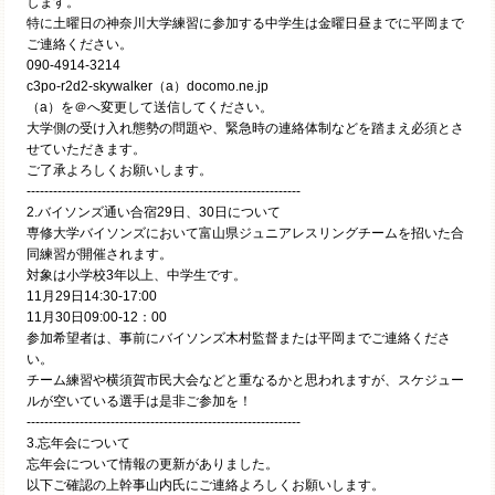
します。
特に土曜日の神奈川大学練習に参加する中学生は金曜日昼までに平岡まで
ご連絡ください。
090-4914-3214
c3po-r2d2-skywalker（a）docomo.ne.jp
（a）を＠へ変更して送信してください。
大学側の受け入れ態勢の問題や、緊急時の連絡体制などを踏まえ必須とさ
せていただきます。
ご了承よろしくお願いします。
--------------------------------------------------------------
2.
バイソンズ通い合宿
29日、30日について
専修大学バイソンズにおいて富山県ジュニアレスリングチームを招いた合
同練習が開催されます。
対象は小学校3年以上、中学生です。
11月29日14:30-17:00
11月30日09:00-12：00
参加希望者は、事前にバイソンズ木村監督または平岡までご連絡くださ
い。
チーム練習や横須賀市民大会などと重なるかと思われますが、スケジュー
ルが空いている選手は是非ご参加を！
--------------------------------------------------------------
3.忘年会について
忘年会について情報の更新がありました。
以下ご確認の上幹事山内氏にご連絡よろしくお願いします。